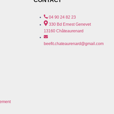
CONTACT
04 90 24 82 23
330 Bd Ernest Genevet
13160 Châteaurenard
beefit.chateaurenard@gmail.com
nement