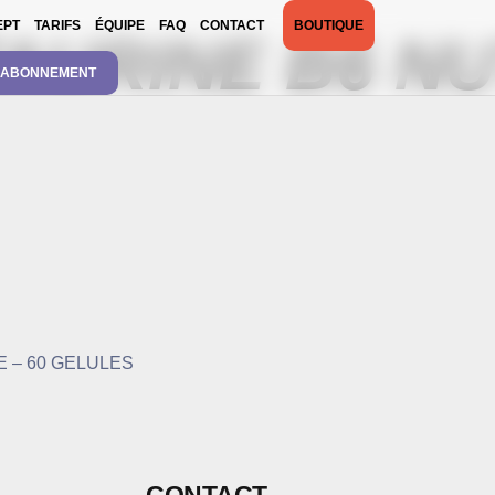
EPT
TARIFS
ÉQUIPE
FAQ
CONTACT
BOUTIQUE
AURINE B6 NU
 ABONNEMENT
 – 60 GELULES