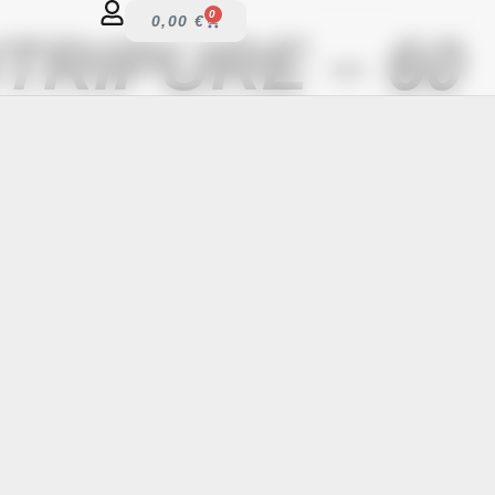
0
0,00
€
TRIPURE – 60