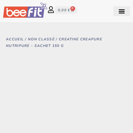
0
0,00
€
ACHETER UN 
ACCUEIL
/
NON CLASSÉ
/ CREATINE CREAPURE
NUTRIPURE – SACHET 150 G