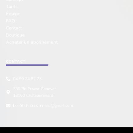
Tarifs
Équipe
FAQ
Contact
Boutique
Acheter un abonnement
CONTACT
04 90 24 82 23
330 Bd Ernest Genevet
13160 Châteaurenard
beefit.chateaurenard@gmail.com