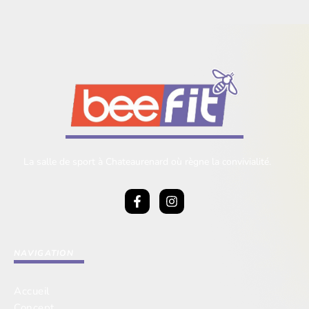
La salle de sport à Chateaurenard où règne la convivialité.
NAVIGATION
Accueil
Concept